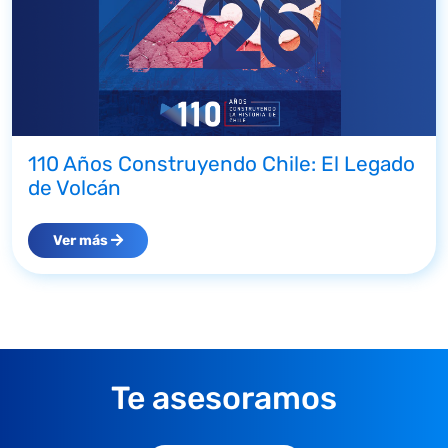
110 Años Construyendo Chile: El Legado
de Volcán
Ver más
Te asesoramos