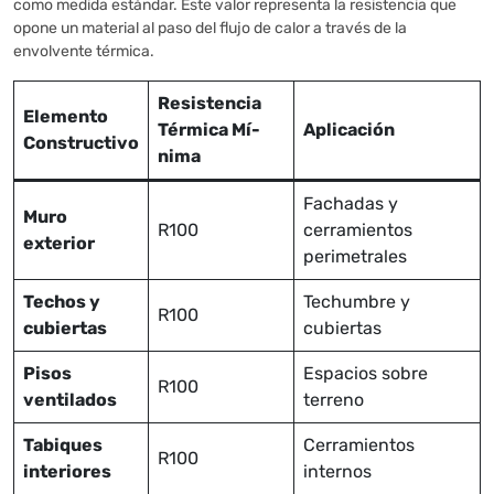
como medida estándar. Este valor representa la resistencia que
opone un material al paso del flujo de calor a través de la
envolvente térmica.
Resistencia
Elemento
Térmica Mí­
Aplicación
Constructivo
nima
Fachadas y
Muro
R100
cerramientos
exterior
perimetrales
Techos y
Techumbre y
R100
cubiertas
cubiertas
Pisos
Espacios sobre
R100
ventilados
terreno
Tabiques
Cerramientos
R100
interiores
internos