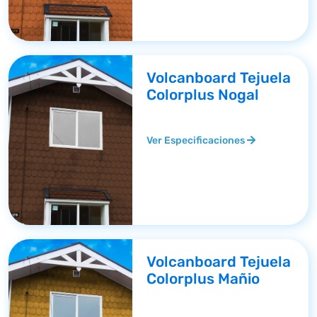
Volcanboard Tejuela
Colorplus Nogal
Ver Especificaciones
Volcanboard Tejuela
Colorplus Mañio