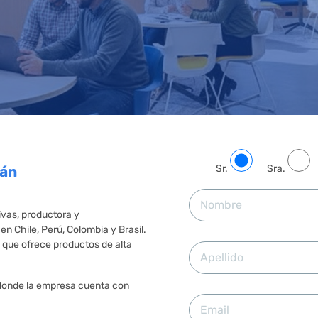
Sr.
Sra.
cán
a Volcán.
ivas, productora y
n Chile, Perú, Colombia y Brasil.
 que ofrece productos de alta
 donde la empresa cuenta con