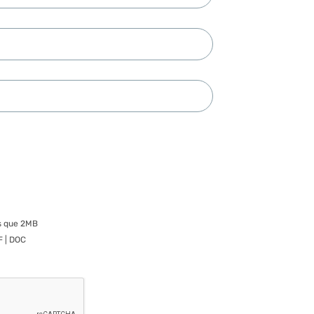
s que 2MB
F | DOC