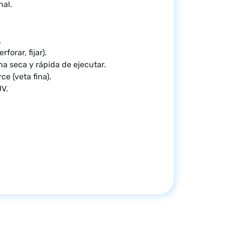
nal.
.
rforar, fijar).
na seca y rápida de ejecutar.
e (veta fina).
UV.