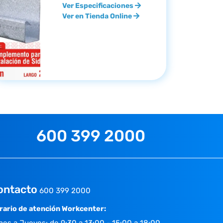
Ver Especificaciones
Ver en Tienda Online
600 399 2000
ontacto
600 399 2000
rario de atención Workcenter: