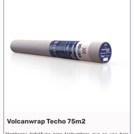
Volcanwrap Techo 75m2
Membrana hidrófuga para techumbres que se usa bajo