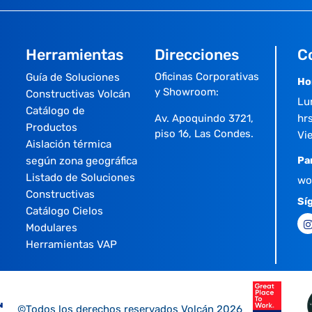
Herramientas
Direcciones
C
Oficinas Corporativas
Guía de Soluciones
Ho
y Showroom:
Constructivas Volcán
Lu
Catálogo de
Av. Apoquindo 3721,
hrs
Productos
piso 16, Las Condes.
Vi
Aislación térmica
según zona geográfica
Pa
Listado de Soluciones
wo
Constructivas
Sí
Catálogo Cielos
Modulares
Herramientas VAP
©Todos los derechos reservados Volcán 2026