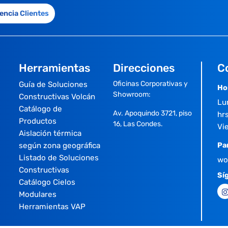
encia Clientes
Herramientas
Direcciones
C
Oficinas Corporativas y
Guía de Soluciones
Ho
Showroom:
Constructivas Volcán
Lu
Catálogo de
Av. Apoquindo 3721, piso
hrs
Productos
16, Las Condes.
Vi
Aislación térmica
según zona geográfica
Pa
Listado de Soluciones
wo
Constructivas
Sí
Catálogo Cielos
Modulares
Herramientas VAP