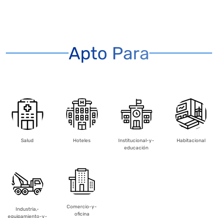
Apto Para
Salud
Hoteles
Institucional-y-
Habitacional
educación
Comercio-y-
Industria,-
oficina
equipamiento-y-