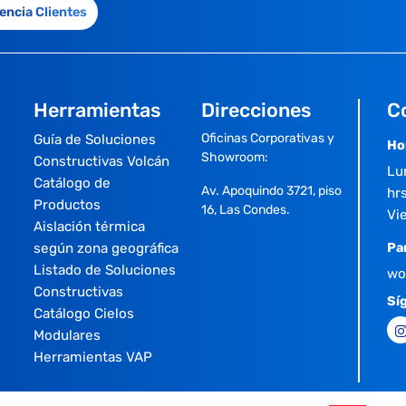
encia Clientes
Herramientas
Direcciones
C
Oficinas Corporativas y
Guía de Soluciones
Ho
Showroom:
Constructivas Volcán
Lu
Catálogo de
Av. Apoquindo 3721, piso
hrs
Productos
16, Las Condes.
Vi
Aislación térmica
según zona geográfica
Pa
Listado de Soluciones
wo
Constructivas
Sí
Catálogo Cielos
Modulares
Herramientas VAP