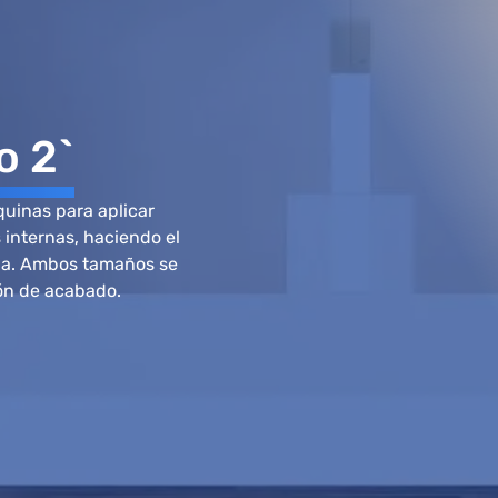
o 2`
quinas para aplicar
internas, haciendo el
da. Ambos tamaños se
ción de acabado.