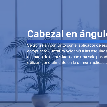
Cabezal en ángul
Se utiliza en conjunto con el aplicador de es
compuesto JuntaPro Volcán® a las esquinas 
acabado de ambos lados con una sola pasa
utilizan generalmente en la primera aplica