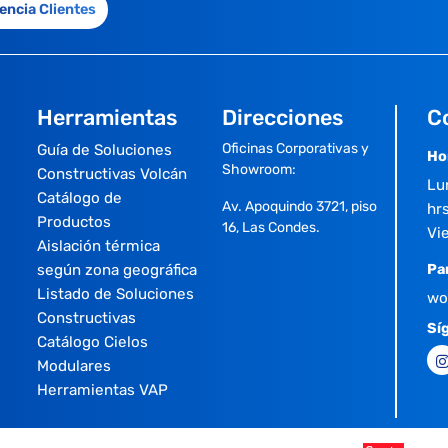
encia Clientes
Herramientas
Direcciones
C
Oficinas Corporativas y
Guía de Soluciones
Ho
Showroom:
Constructivas Volcán
Lu
Catálogo de
Av. Apoquindo 3721, piso
hrs
Productos
16, Las Condes.
Vi
Aislación térmica
según zona geográfica
Pa
Listado de Soluciones
wo
Constructivas
Sí
Catálogo Cielos
Modulares
Herramientas VAP