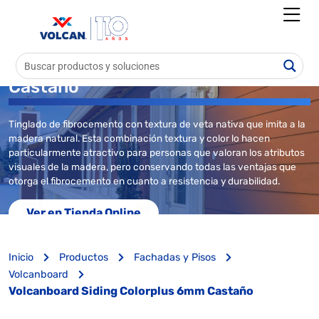
Volcanboard Siding Colorplus 6mm
Castaño
Tinglado de fibrocemento con textura de veta nativa que imita a la
madera natural. Esta combinación textura y color lo hacen
particularmente atractivo para personas que valoran los atributos
visuales de la madera, pero conservando todas las ventajas que
otorga el fibrocemento en cuanto a resistencia y durabilidad.
Ver en Tienda Online
Inicio
Productos
Fachadas y Pisos
Volcanboard
Volcanboard Siding Colorplus 6mm Castaño