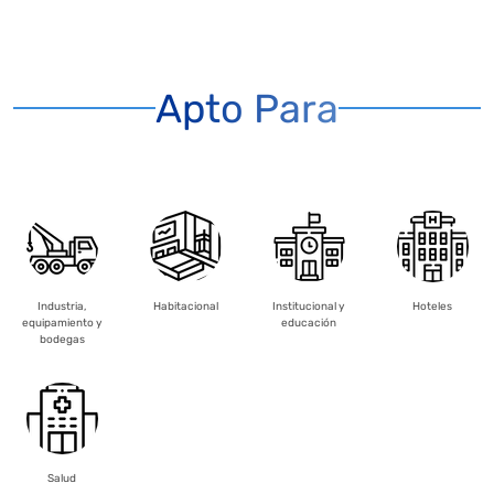
Apto Para
Industria,
Habitacional
Institucional y
Hoteles
equipamiento y
educación
bodegas
Salud