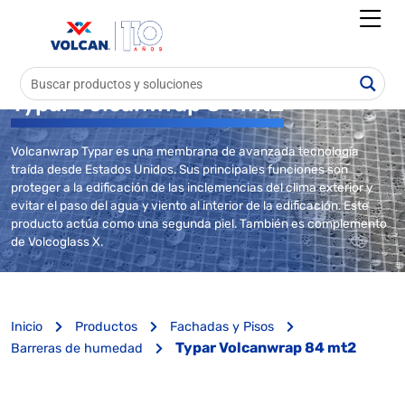
Typar Volcanwrap 84 mt2
Volcanwrap Typar es una membrana de avanzada tecnología
traída desde Estados Unidos. Sus principales funciones son
proteger a la edificación de las inclemencias del clima exterior y
evitar el paso del agua y viento al interior de la edificación. Este
producto actúa como una segunda piel. También es complemento
de Volcoglass X.
Inicio
Productos
Fachadas y Pisos
Typar Volcanwrap 84 mt2
Barreras de humedad