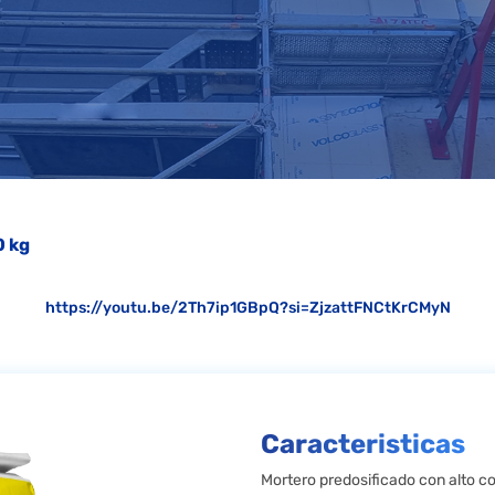
0 kg
https://youtu.be/2Th7ip1GBpQ?si=ZjzattFNCtKrCMyN
Caracteristicas
Mortero predosificado con alto co