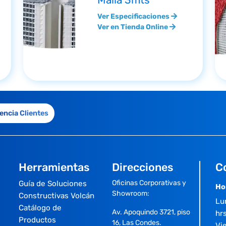
Malla 3mts
Ver Especificaciones
Ver en Tienda Online
encia Clientes
Herramientas
Direcciones
C
Oficinas Corporativas y
Guía de Soluciones
Ho
Showroom:
Constructivas Volcán
Lu
Catálogo de
Av. Apoquindo 3721, piso
hrs
Productos
16, Las Condes.
Vi