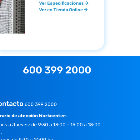
Ver Especificaciones
Ver en Tienda Online
600 399 2000
ontacto
600 399 2000
rario de atención Workcenter:
nes a Jueves: de 9:30 a 13:00 - 15:00 a 18:00
.
ernes de 9:30 a 14:00 hrs.