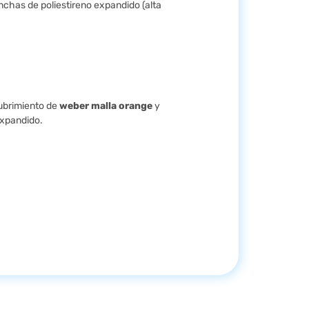
chas de poliestireno expandido (alta
cubrimiento de
weber malla orange
y
expandido.