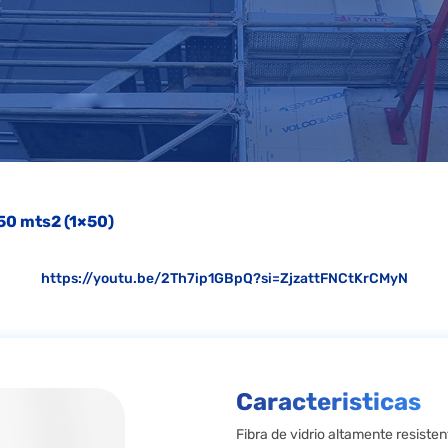
50 mts2 (1×50)
https://youtu.be/2Th7ip1GBpQ?si=ZjzattFNCtKrCMyN
Caracteristicas
Fibra de vidrio altamente resiste