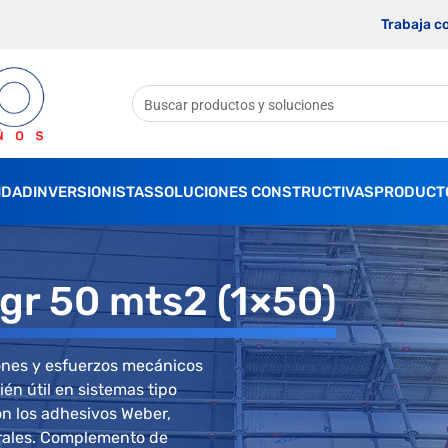
Trabaja c
IDAD
INVERSIONISTAS
SOLUCIONES CONSTRUCTIVAS
PRODUCT
gr 50 mts2 (1×50)
iones y esfuerzos mecánicos
ién útil en sistemas tipo
on los adhesivos Weber,
urales. Complemento de