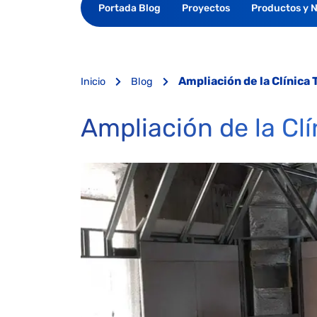
Portada Blog
Proyectos
Productos y 
Ampliación de la Clínica
Inicio
Blog
Ampliación de la Cl