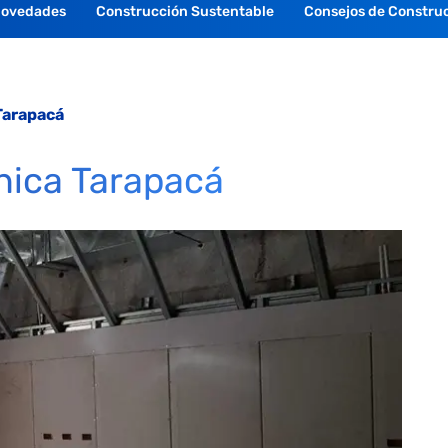
Novedades
Construcción Sustentable
Consejos de Constru
 Tarapacá
ínica Tarapacá