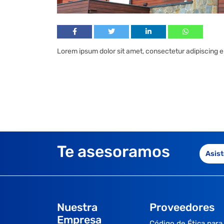
Lorem ipsum dolor sit amet, consectetur adipiscing eli
Te asesoramos
Asist
Nuestra
Proveedores
Empresa
Código de Ética para