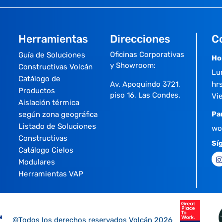
Herramientas
Direcciones
C
Oficinas Corporativas
Guía de Soluciones
Ho
y Showroom:
Constructivas Volcán
Lu
Catálogo de
Av. Apoquindo 3721,
hrs
Productos
piso 16, Las Condes.
Vi
Aislación térmica
según zona geográfica
Pa
Listado de Soluciones
wo
Constructivas
Sí
Catálogo Cielos
Modulares
Herramientas VAP
©Todos los derechos reservados Volcán 2026