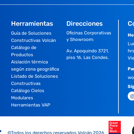
Herramientas
Direcciones
C
Oficinas Corporativas
Guía de Soluciones
Ho
y Showroom:
Constructivas Volcán
Lu
Catálogo de
Av. Apoquindo 3721,
hrs
Productos
piso 16, Las Condes.
Vi
Aislación térmica
según zona geográfica
Pa
Listado de Soluciones
wo
Constructivas
Sí
Catálogo Cielos
Modulares
Herramientas VAP
©Todos los derechos reservados Volcán 2026