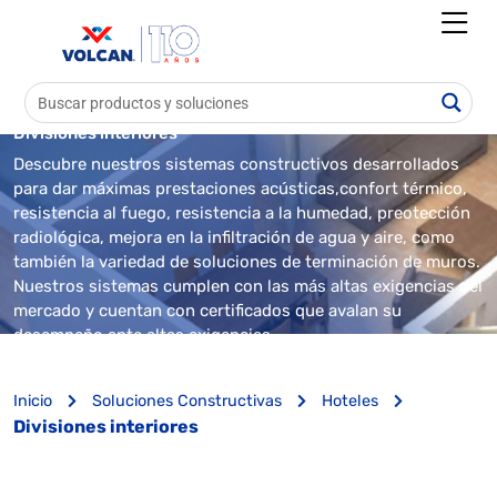
Soluciones para
Divisiones interiores
Descubre nuestros sistemas constructivos desarrollados
para dar máximas prestaciones acústicas,confort térmico,
resistencia al fuego, resistencia a la humedad, preotección
radiológica, mejora en la infiltración de agua y aire, como
también la variedad de soluciones de terminación de muros.
Nuestros sistemas cumplen con las más altas exigencias del
mercado y cuentan con certificados que avalan su
desempeño ante altas exigencias
Inicio
Soluciones Constructivas
Hoteles
Divisiones interiores