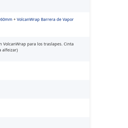
e=160mm
+
VolcanWrap
Barrera de Vapor
VolcanWrap para los traslapes. Cinta
 alfeizar)