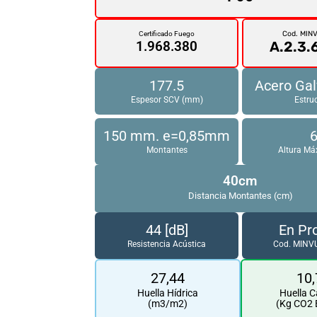
Cod. MIN
Certificado Fuego
A.2.3.
1.968.380
177.5
Acero Ga
Espesor SCV (mm)
Estru
150 mm. e=0,85mm
Montantes
Altura Má
40cm
Distancia Montantes (cm)
44 [dB]
En Pr
Resistencia Acústica
Cod. MINVU
27,44
10,
Huella Hídrica
Huella 
(m3/m2)
(Kg CO2 