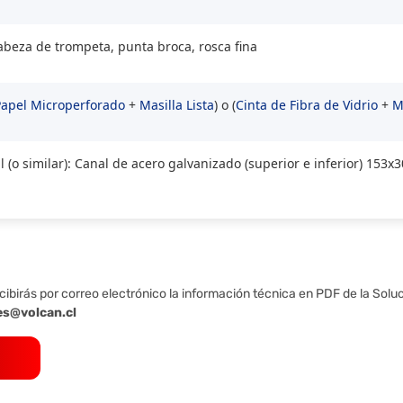
cabeza de trompeta, punta broca, rosca fina
Papel Microperforado
+
Masilla Lista
) o (
Cinta de Fibra de Vidrio
+
M
 (o similar): Canal de acero galvanizado (superior e inferior) 15
cibirás por correo electrónico la información técnica en PDF de la Solu
es@volcan.cl