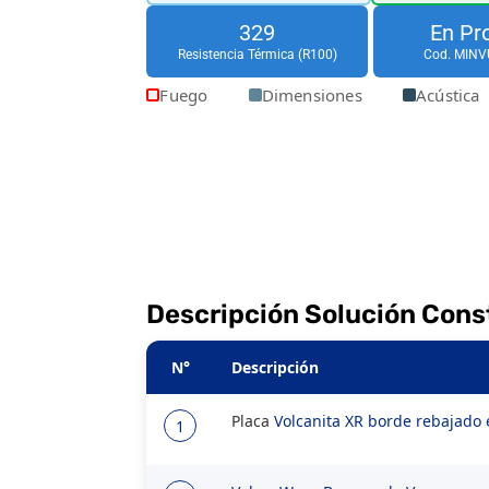
329
En Pr
Resistencia Térmica (R100)
Cod. MINV
Fuego
Dimensiones
Acústica
Descripción Solución Cons
N°
Descripción
Placa
Volcanita XR borde rebajad
1