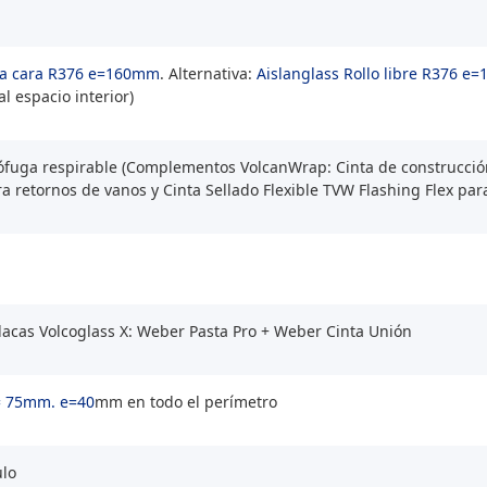
una cara R376 e=160mm
. Alternativa:
Aislanglass Rollo libre R376 
 al espacio interior)
uga respirable (Complementos VolcanWrap: Cinta de construcción 
 retornos de vanos y Cinta Sellado Flexible TVW Flashing Flex para
placas Volcoglass X: Weber Pasta Pro + Weber Cinta Unión
= 75mm. e=40
mm en todo el perímetro
ulo