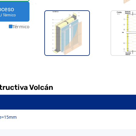
oceso
U Térmico
Térmico
tructiva Volcán
o e=15mm