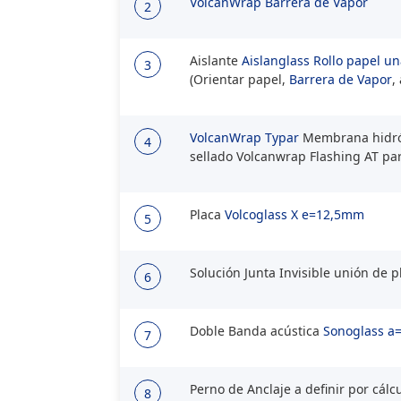
VolcanWrap
Barrera de Vapor
2
Aislante
Aislanglass Rollo papel 
3
(Orientar papel,
Barrera de Vapor
,
VolcanWrap Typar
Membrana hidróf
4
sellado Volcanwrap Flashing AT para
Placa
Volcoglass X e=12,5mm
5
Solución Junta Invisible unión de 
6
Doble Banda acústica
Sonoglass a
7
Perno de Anclaje a definir por cálc
8