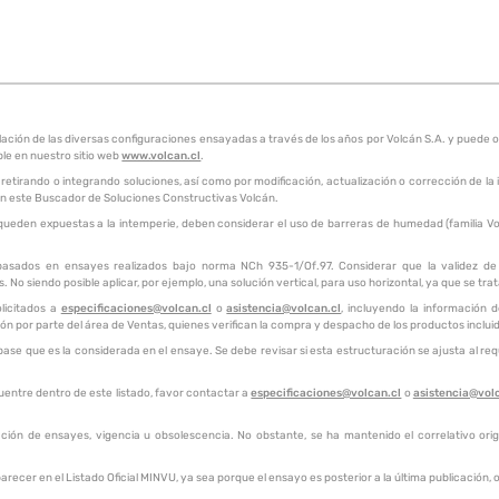
pilación de las diversas configuraciones ensayadas a través de los años por Volcán S.A. y pue
ble en nuestro sitio web
www.volcan.cl
.
 retirando o integrando soluciones, así como por modificación, actualización o corrección de la
a en este Buscador de Soluciones Constructivas Volcán.
queden expuestas a la intemperie, deben considerar el uso de barreras de humedad (familia Vol
 basados en ensayes realizados bajo norma NCh 935-1/Of.97. Considerar que la validez de e
 No siendo posible aplicar, por ejemplo, una solución vertical, para uso horizontal, ya que se tra
licitados a
especificaciones@volcan.cl
o
asistencia@volcan.cl
, incluyendo la información 
ión por parte del área de Ventas, quienes verifican la compra y despacho de los productos inclu
e que es la considerada en el ensaye. Se debe revisar si esta estructuración se ajusta al requ
uentre dentro de este listado, favor contactar a
especificaciones@volcan.cl
o
asistencia@vol
ación de ensayes, vigencia u obsolescencia. No obstante, se ha mantenido el correlativo origin
recer en el Listado Oficial MINVU, ya sea porque el ensayo es posterior a la última publicación