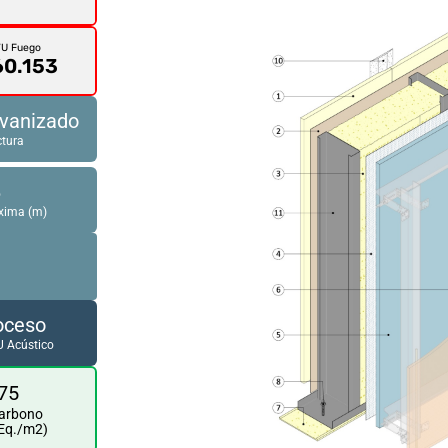
VU Fuego
60.153
lvanizado
ctura
6
xima (m)
oceso
 Acústico
75
Carbono
Eq./m2)