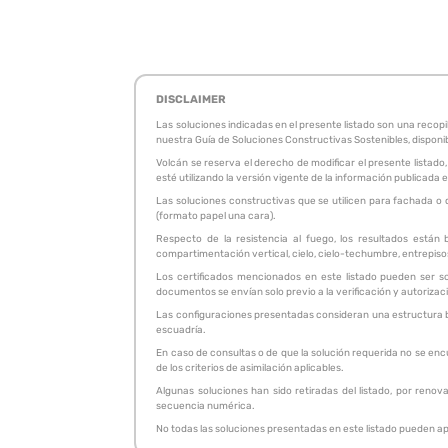
DISCLAIMER
Las soluciones indicadas en el presente listado son una reco
nuestra Guía de Soluciones Constructivas Sostenibles, disponi
Volcán se reserva el derecho de modificar el presente listado,
esté utilizando la versión vigente de la información publicad
Las soluciones constructivas que se utilicen para fachada o 
(formato papel una cara).
Respecto de la resistencia al fuego, los resultados están
compartimentación vertical, cielo, cielo-techumbre, entrepisos.
Los certificados mencionados en este listado pueden ser so
documentos se envían solo previo a la verificación y autorizac
Las configuraciones presentadas consideran una estructura bas
escuadría.
En caso de consultas o de que la solución requerida no se enc
de los criterios de asimilación aplicables.
Algunas soluciones han sido retiradas del listado, por renov
secuencia numérica.
No todas las soluciones presentadas en este listado pueden apa