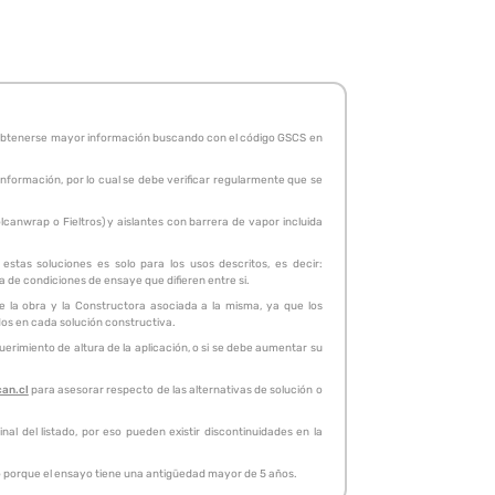
de obtenerse mayor información buscando con el código GSCS en
 información, por lo cual se debe verificar regularmente que se
canwrap o Fieltros) y aislantes con barrera de vapor incluida
stas soluciones es solo para los usos descritos, es decir:
ta de condiciones de ensaye que difieren entre si.
de la obra y la Constructora asociada a la misma, ya que los
idos en cada solución constructiva.
erimiento de altura de la aplicación, o si se debe aumentar su
can.cl
para asesorar respecto de las alternativas de solución o
al del listado, por eso pueden existir discontinuidades en la
, o porque el ensayo tiene una antigüedad mayor de 5 años.