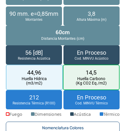
90 mm. e=0,85mm
3,8
Montantes
Altura Máxima (m)
60cm
Distancia Montantes (cm)
56 [dB]
En Proceso
Resistencia Acústica
Cod. MINVU Acústico
44,96
14,5
Huella Hídrica
Huella Carbono
(m3/m2)
(Kg CO2 Eq./m2)
212
En Proceso
Resistencia Térmica (R100)
Cod. MINVU Térmico
Fuego
Dimensiones
Acústica
Térmico
Nomenclatura Colores