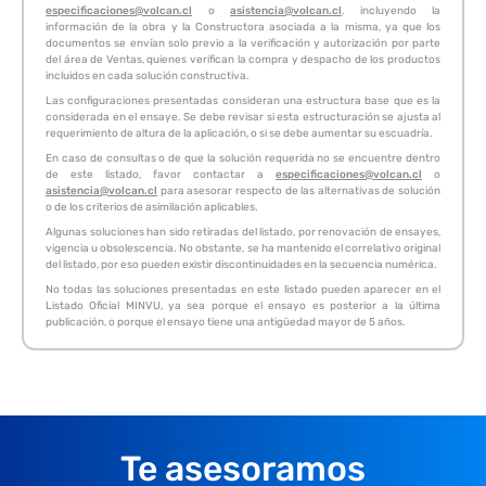
especificaciones@volcan.cl
o
asistencia@volcan.cl
, incluyendo la
información de la obra y la Constructora asociada a la misma, ya que los
documentos se envían solo previo a la verificación y autorización por parte
del área de Ventas, quienes verifican la compra y despacho de los productos
incluidos en cada solución constructiva.
Las configuraciones presentadas consideran una estructura base que es la
considerada en el ensaye. Se debe revisar si esta estructuración se ajusta al
requerimiento de altura de la aplicación, o si se debe aumentar su escuadría.
En caso de consultas o de que la solución requerida no se encuentre dentro
de este listado, favor contactar a
especificaciones@volcan.cl
o
asistencia@volcan.cl
para asesorar respecto de las alternativas de solución
o de los criterios de asimilación aplicables.
Algunas soluciones han sido retiradas del listado, por renovación de ensayes,
vigencia u obsolescencia. No obstante, se ha mantenido el correlativo original
del listado, por eso pueden existir discontinuidades en la secuencia numérica.
No todas las soluciones presentadas en este listado pueden aparecer en el
Listado Oficial MINVU, ya sea porque el ensayo es posterior a la última
publicación, o porque el ensayo tiene una antigüedad mayor de 5 años.
Te asesoramos