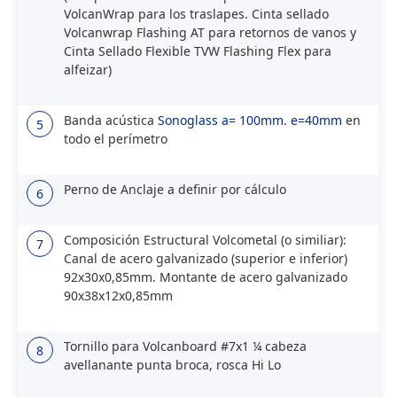
VolcanWrap para los traslapes. Cinta sellado
Volcanwrap Flashing AT para retornos de vanos y
Cinta Sellado Flexible TVW Flashing Flex para
alfeizar)
Banda acústica
Sonoglass a= 100mm. e=40mm
en
5
todo el perímetro
Perno de Anclaje a definir por cálculo
6
Composición Estructural Volcometal (o similiar):
7
Canal de acero galvanizado (superior e inferior)
92x30x0,85mm. Montante de acero galvanizado
90x38x12x0,85mm
Tornillo para Volcanboard #7x1 ¼ cabeza
8
avellanante punta broca, rosca Hi Lo