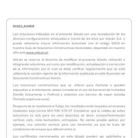
DISCLAIMER
Las soluciones indicadas en el presente listado son una recopilación de las
diversas configuraciones ensayadas a través de los años por Volcán S.A. y
puede obtenerse mayor información buscando con el código GSCS en
nuestra Guía de Soluciones Constructivas Sostenibles, disponible en nuestro
sitio web
www.volcan.cl
.
Volcán se reserva el derecho de modificar el presente listado, retirando o
integrando soluciones, así como por modificación, actualización o corrección
de la información, por lo cual se debe verificar regularmente que se esté
utilizando la versión vigente de la información publicada en este Buscador de
Soluciones Constructivas Volcán.
Las soluciones constructivas que se utilicen para fachada o queden
expuestas a la intemperie, deben considerar el uso de barreras de humedad
(familia Volcanwrap o Fieltros) y aislantes con barrera de vapor incluida
(formato papel una cara).
Respecto de la resistencia al fuego, los resultados están basados en ensayes
realizados bajo norma NCh 935-1/Of.97. Considerar que la validez de estas
soluciones es solo para los usos descritos, es decir: compartimentación
vertical, cielo, cielo-techumbre, entrepisos. No siendo posible aplicar, por
ejemplo, una solución vertical, para uso horizontal, ya que se trata de
condiciones de ensaye que difieren entre si.
Los certificados mencionados en este listado pueden ser solicitados a