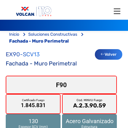
Inicio
Soluciones Constructivas
Fachada - Muro Perimetral
EX90-SCV13
Volver
Fachada - Muro Perimetral
F90
Cod. MINVU Fuego
Certificado Fuego
A.2.3.90.59
1.845.831
130
Acero Galvanizado
Espesor SCV (mm)
Estructura