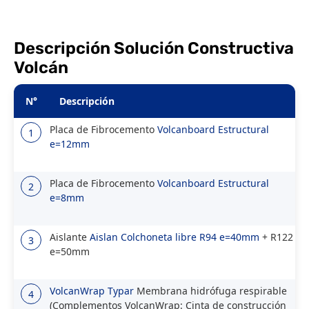
Descripción Solución Constructiva
Volcán
N°
Descripción
Placa de Fibrocemento
Volcanboard Estructural
1
e=12mm
Placa de Fibrocemento
Volcanboard Estructural
2
e=8mm
Aislante
Aislan Colchoneta libre R94 e=40mm
+ R122
3
e=50mm
VolcanWrap Typar
Membrana hidrófuga respirable
4
(Complementos VolcanWrap: Cinta de construcción