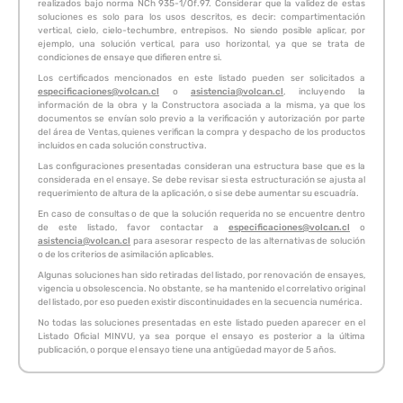
realizados bajo norma NCh 935-1/Of.97. Considerar que la validez de estas
soluciones es solo para los usos descritos, es decir: compartimentación
vertical, cielo, cielo-techumbre, entrepisos. No siendo posible aplicar, por
ejemplo, una solución vertical, para uso horizontal, ya que se trata de
condiciones de ensaye que difieren entre si.
Los certificados mencionados en este listado pueden ser solicitados a
especificaciones@volcan.cl
o
asistencia@volcan.cl
, incluyendo la
información de la obra y la Constructora asociada a la misma, ya que los
documentos se envían solo previo a la verificación y autorización por parte
del área de Ventas, quienes verifican la compra y despacho de los productos
incluidos en cada solución constructiva.
Las configuraciones presentadas consideran una estructura base que es la
considerada en el ensaye. Se debe revisar si esta estructuración se ajusta al
requerimiento de altura de la aplicación, o si se debe aumentar su escuadría.
En caso de consultas o de que la solución requerida no se encuentre dentro
de este listado, favor contactar a
especificaciones@volcan.cl
o
asistencia@volcan.cl
para asesorar respecto de las alternativas de solución
o de los criterios de asimilación aplicables.
Algunas soluciones han sido retiradas del listado, por renovación de ensayes,
vigencia u obsolescencia. No obstante, se ha mantenido el correlativo original
del listado, por eso pueden existir discontinuidades en la secuencia numérica.
No todas las soluciones presentadas en este listado pueden aparecer en el
Listado Oficial MINVU, ya sea porque el ensayo es posterior a la última
publicación, o porque el ensayo tiene una antigüedad mayor de 5 años.