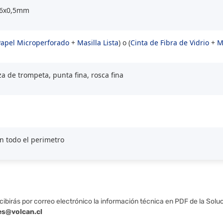
8x6x0,5mm
Papel Microperforado
+
Masilla Lista
) o (
Cinta de Fibra de Vidrio
+
M
za de trompeta, punta fina, rosca fina
 todo el perimetro
cibirás por correo electrónico la información técnica en PDF de la Solu
es@volcan.cl