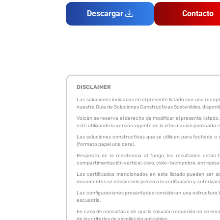
Descargar
Contacto
DISCLAIMER
Las soluciones indicadas en el presente listado son una reco
nuestra Guía de Soluciones Constructivas Sostenibles, disponi
Volcán se reserva el derecho de modificar el presente listado,
esté utilizando la versión vigente de la información publicad
Las soluciones constructivas que se utilicen para fachada o 
(formato papel una cara).
Respecto de la resistencia al fuego, los resultados están
compartimentación vertical, cielo, cielo-techumbre, entrepisos.
Los certificados mencionados en este listado pueden ser so
documentos se envían solo previo a la verificación y autorizac
Las configuraciones presentadas consideran una estructura bas
escuadría.
En caso de consultas o de que la solución requerida no se enc
de los criterios de asimilación aplicables.