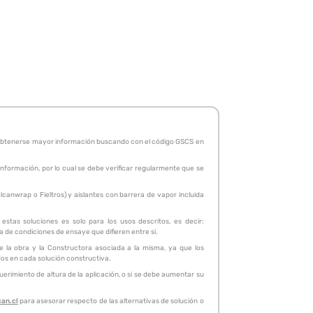
de obtenerse mayor información buscando con el código GSCS en
 información, por lo cual se debe verificar regularmente que se
canwrap o Fieltros) y aislantes con barrera de vapor incluida
stas soluciones es solo para los usos descritos, es decir:
ta de condiciones de ensaye que difieren entre si.
de la obra y la Constructora asociada a la misma, ya que los
idos en cada solución constructiva.
erimiento de altura de la aplicación, o si se debe aumentar su
can.cl
para asesorar respecto de las alternativas de solución o