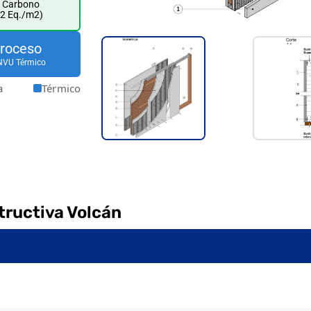
a Carbono
2 Eq./m2)
Proceso
NVU Térmico
a
Térmico
tructiva Volcán