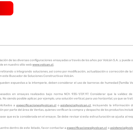
pilación de las diversas configuraciones ensayadas a través de los años por Volcán S.A. y pue
ble en nuestro sitio web
www.volcan.cl
.
 retirando o integrando soluciones, así como por modificación, actualización o corrección de la
a en este Buscador de Soluciones Constructivas Volcán.
queden expuestas a la intemperie, deben considerar el uso de barreras de humedad (familia Vol
 basados en ensayes realizados bajo norma NCh 935-1/Of.97. Considerar que la validez de e
 No siendo posible aplicar, por ejemplo, una solución vertical, para uso horizontal, ya que se tra
licitados a
especificaciones@volcan.cl
o
asistencia@volcan.cl
, incluyendo la información 
ión por parte del área de Ventas, quienes verifican la compra y despacho de los productos inclu
e que es la considerada en el ensaye. Se debe revisar si esta estructuración se ajusta al requ
uentre dentro de este listado, favor contactar a
especificaciones@volcan.cl
o
asistencia@vol