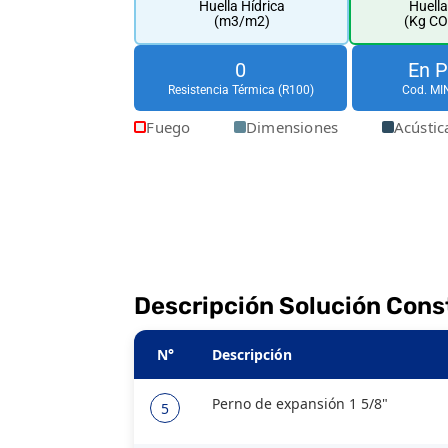
Huella Hídrica
Huell
(m3/m2)
(Kg CO
0
En 
Resistencia Térmica (R100)
Cod. MI
Fuego
Dimensiones
Acústic
Descripción Solución Cons
N°
Descripción
Perno de expansión 1 5/8"
5