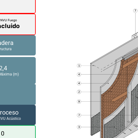
INVU Fuego
ncluido
dera
ructura
2,4
 Máxima (m)
Proceso
NVU Acústico
0