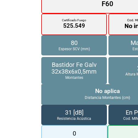
F60
Cod. M
Certificado Fuego
No i
525.549
80
Ma
Espesor SCV (mm)
Est
Bastidor Fe Galv
32x38x6x0,5mm
Altura
Montantes
No aplica
Distancia Montantes (cm)
31 [dB]
En 
Resistencia Acústica
Cod. MI
0