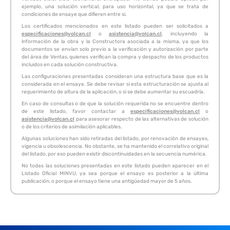
ejemplo, una solución vertical, para uso horizontal, ya que se trata de
condiciones de ensaye que difieren entre si.
Los certificados mencionados en este listado pueden ser solicitados a
especificaciones@volcan.cl
o
asistencia@volcan.cl
, incluyendo la
información de la obra y la Constructora asociada a la misma, ya que los
documentos se envían solo previo a la verificación y autorización por parte
del área de Ventas, quienes verifican la compra y despacho de los productos
incluidos en cada solución constructiva.
Las configuraciones presentadas consideran una estructura base que es la
considerada en el ensaye. Se debe revisar si esta estructuración se ajusta al
requerimiento de altura de la aplicación, o si se debe aumentar su escuadría.
En caso de consultas o de que la solución requerida no se encuentre dentro
de este listado, favor contactar a
especificaciones@volcan.cl
o
asistencia@volcan.cl
para asesorar respecto de las alternativas de solución
o de los criterios de asimilación aplicables.
Algunas soluciones han sido retiradas del listado, por renovación de ensayes,
vigencia u obsolescencia. No obstante, se ha mantenido el correlativo original
del listado, por eso pueden existir discontinuidades en la secuencia numérica.
No todas las soluciones presentadas en este listado pueden aparecer en el
Listado Oficial MINVU, ya sea porque el ensayo es posterior a la última
publicación, o porque el ensayo tiene una antigüedad mayor de 5 años.