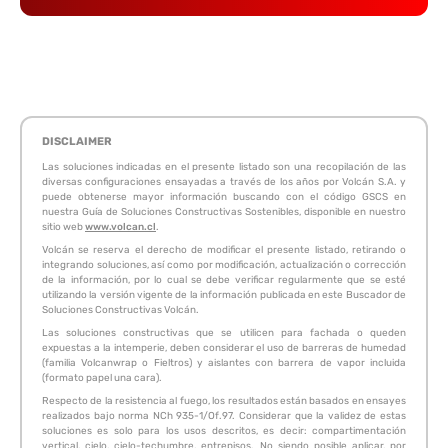
DISCLAIMER
Las soluciones indicadas en el presente listado son una recopilación de las
diversas configuraciones ensayadas a través de los años por Volcán S.A. y
puede obtenerse mayor información buscando con el código GSCS en
nuestra Guía de Soluciones Constructivas Sostenibles, disponible en nuestro
sitio web
www.volcan.cl
.
Volcán se reserva el derecho de modificar el presente listado, retirando o
integrando soluciones, así como por modificación, actualización o corrección
de la información, por lo cual se debe verificar regularmente que se esté
utilizando la versión vigente de la información publicada en este Buscador de
Soluciones Constructivas Volcán.
Las soluciones constructivas que se utilicen para fachada o queden
expuestas a la intemperie, deben considerar el uso de barreras de humedad
(familia Volcanwrap o Fieltros) y aislantes con barrera de vapor incluida
(formato papel una cara).
Respecto de la resistencia al fuego, los resultados están basados en ensayes
realizados bajo norma NCh 935-1/Of.97. Considerar que la validez de estas
soluciones es solo para los usos descritos, es decir: compartimentación
vertical, cielo, cielo-techumbre, entrepisos. No siendo posible aplicar, por