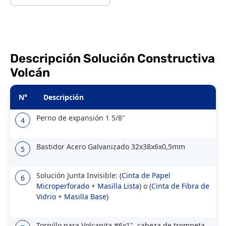
Descripción Solución Constructiva
Volcán
N°
Descripción
Perno de expansión 1 5/8"
4
Bastidor Acero Galvanizado 32x38x6x0,5mm
5
Solución Junta Invisible: (
Cinta de Papel
6
Microperforado
+
Masilla Lista
) o (
Cinta de Fibra de
Vidrio
+
Masilla Base
)
Tornillo para Volcanita #6x1", cabeza de trompeta,