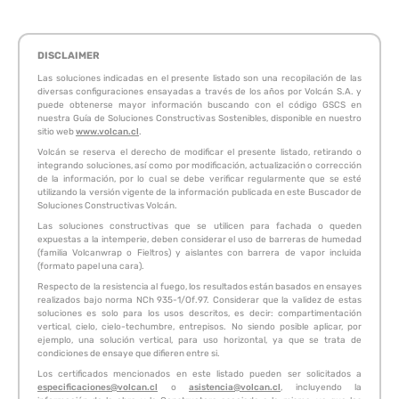
DISCLAIMER
Las soluciones indicadas en el presente listado son una recopilación de las
diversas configuraciones ensayadas a través de los años por Volcán S.A. y
puede obtenerse mayor información buscando con el código GSCS en
nuestra Guía de Soluciones Constructivas Sostenibles, disponible en nuestro
sitio web
www.volcan.cl
.
Volcán se reserva el derecho de modificar el presente listado, retirando o
integrando soluciones, así como por modificación, actualización o corrección
de la información, por lo cual se debe verificar regularmente que se esté
utilizando la versión vigente de la información publicada en este Buscador de
Soluciones Constructivas Volcán.
Las soluciones constructivas que se utilicen para fachada o queden
expuestas a la intemperie, deben considerar el uso de barreras de humedad
(familia Volcanwrap o Fieltros) y aislantes con barrera de vapor incluida
(formato papel una cara).
Respecto de la resistencia al fuego, los resultados están basados en ensayes
realizados bajo norma NCh 935-1/Of.97. Considerar que la validez de estas
soluciones es solo para los usos descritos, es decir: compartimentación
vertical, cielo, cielo-techumbre, entrepisos. No siendo posible aplicar, por
ejemplo, una solución vertical, para uso horizontal, ya que se trata de
condiciones de ensaye que difieren entre si.
Los certificados mencionados en este listado pueden ser solicitados a
especificaciones@volcan.cl
o
asistencia@volcan.cl
, incluyendo la