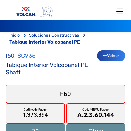
Inicio
Soluciones Constructivas
Tabique Interior Volcopanel PE
I60-SCV35
Volver
Tabique Interior Volcopanel PE
Shaft
F60
Cod. MINVU Fuego
Certificado Fuego
A.2.3.60.144
1.373.894
70
Otras