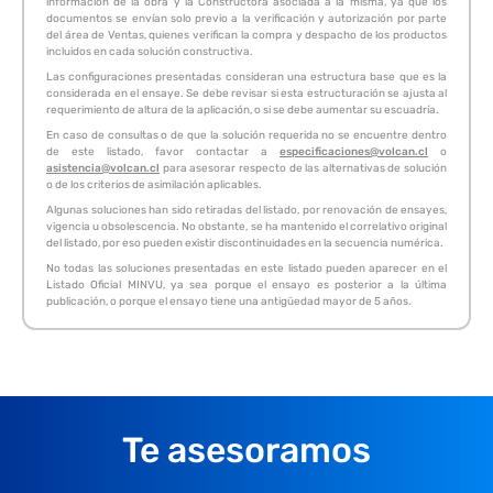
información de la obra y la Constructora asociada a la misma, ya que los
documentos se envían solo previo a la verificación y autorización por parte
del área de Ventas, quienes verifican la compra y despacho de los productos
incluidos en cada solución constructiva.
Las configuraciones presentadas consideran una estructura base que es la
considerada en el ensaye. Se debe revisar si esta estructuración se ajusta al
requerimiento de altura de la aplicación, o si se debe aumentar su escuadría.
En caso de consultas o de que la solución requerida no se encuentre dentro
de este listado, favor contactar a
especificaciones@volcan.cl
o
asistencia@volcan.cl
para asesorar respecto de las alternativas de solución
o de los criterios de asimilación aplicables.
Algunas soluciones han sido retiradas del listado, por renovación de ensayes,
vigencia u obsolescencia. No obstante, se ha mantenido el correlativo original
del listado, por eso pueden existir discontinuidades en la secuencia numérica.
No todas las soluciones presentadas en este listado pueden aparecer en el
Listado Oficial MINVU, ya sea porque el ensayo es posterior a la última
publicación, o porque el ensayo tiene una antigüedad mayor de 5 años.
Te asesoramos