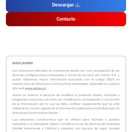
Descargar
Contacto
DISCLAIMER
Las soluciones indicadas en el presente listado son una recopilación de las
diversas configuraciones ensayadas a través de los años por Volcán S.A. y
puede obtenerse mayor información buscando con el código GSCS en
nuestra Guía de Soluciones Constructivas Sostenibles, disponible en nuestro
sitio web
www.volcan.cl
.
Volcán se reserva el derecho de modificar el presente listado, retirando o
integrando soluciones, así como por modificación, actualización o corrección
de la información, por lo cual se debe verificar regularmente que se esté
utilizando la versión vigente de la información publicada en este Buscador de
Soluciones Constructivas Volcán.
Las soluciones constructivas que se utilicen para fachada o queden
expuestas a la intemperie, deben considerar el uso de barreras de humedad
(familia Volcanwrap o Fieltros) y aislantes con barrera de vapor incluida