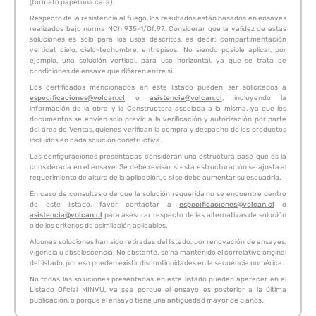
(formato papel una cara).
Respecto de la resistencia al fuego, los resultados están basados en ensayes
realizados bajo norma NCh 935-1/Of.97. Considerar que la validez de estas
soluciones es solo para los usos descritos, es decir: compartimentación
vertical, cielo, cielo-techumbre, entrepisos. No siendo posible aplicar, por
ejemplo, una solución vertical, para uso horizontal, ya que se trata de
condiciones de ensaye que difieren entre si.
Los certificados mencionados en este listado pueden ser solicitados a
especificaciones@volcan.cl
o
asistencia@volcan.cl
, incluyendo la
información de la obra y la Constructora asociada a la misma, ya que los
documentos se envían solo previo a la verificación y autorización por parte
del área de Ventas, quienes verifican la compra y despacho de los productos
incluidos en cada solución constructiva.
Las configuraciones presentadas consideran una estructura base que es la
considerada en el ensaye. Se debe revisar si esta estructuración se ajusta al
requerimiento de altura de la aplicación, o si se debe aumentar su escuadría.
En caso de consultas o de que la solución requerida no se encuentre dentro
de este listado, favor contactar a
especificaciones@volcan.cl
o
asistencia@volcan.cl
para asesorar respecto de las alternativas de solución
o de los criterios de asimilación aplicables.
Algunas soluciones han sido retiradas del listado, por renovación de ensayes,
vigencia u obsolescencia. No obstante, se ha mantenido el correlativo original
del listado, por eso pueden existir discontinuidades en la secuencia numérica.
No todas las soluciones presentadas en este listado pueden aparecer en el
Listado Oficial MINVU, ya sea porque el ensayo es posterior a la última
publicación, o porque el ensayo tiene una antigüedad mayor de 5 años.