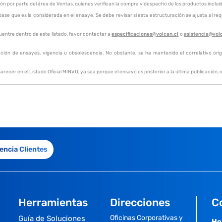
ión por parte del área de Ventas, quienes verifican la compra y despacho de los productos inclu
e que es la considerada en el ensaye. Se debe revisar si esta estructuración se ajusta al requ
uentre dentro de este listado, favor contactar a
especificaciones@volcan.cl
o
asistencia@vol
ación de ensayes, vigencia u obsolescencia. No obstante, se ha mantenido el correlativo origin
recer en el Listado Oficial MINVU, ya sea porque el ensayo es posterior a la última publicación
encia Clientes
Herramientas
Direcciones
C
Oficinas Corporativas y
Guía de Soluciones
Ho