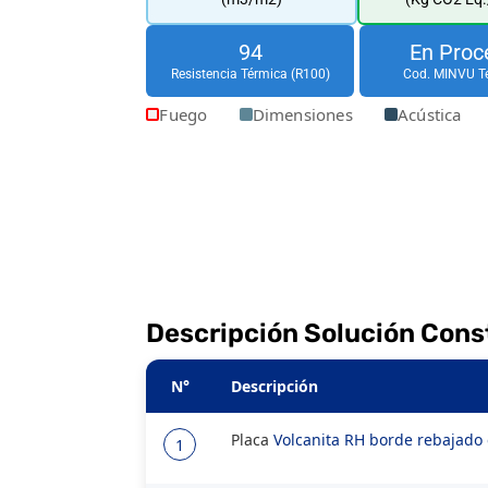
94
En Proc
Resistencia Térmica (R100)
Cod. MINVU T
Fuego
Dimensiones
Acústica
Descripción Solución Cons
N°
Descripción
Placa
Volcanita RH borde rebajad
1