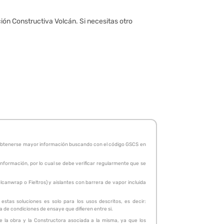
ción Constructiva Volcán. Si necesitas otro
de obtenerse mayor información buscando con el código GSCS en
 información, por lo cual se debe verificar regularmente que se
canwrap o Fieltros) y aislantes con barrera de vapor incluida
stas soluciones es solo para los usos descritos, es decir:
ta de condiciones de ensaye que difieren entre si.
de la obra y la Constructora asociada a la misma, ya que los