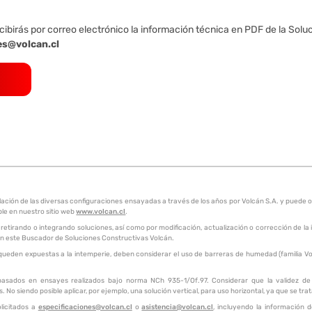
cibirás por correo electrónico la información técnica en PDF de la Solu
es@volcan.cl
pilación de las diversas configuraciones ensayadas a través de los años por Volcán S.A. y pue
ble en nuestro sitio web
www.volcan.cl
.
 retirando o integrando soluciones, así como por modificación, actualización o corrección de la
a en este Buscador de Soluciones Constructivas Volcán.
queden expuestas a la intemperie, deben considerar el uso de barreras de humedad (familia Vol
 basados en ensayes realizados bajo norma NCh 935-1/Of.97. Considerar que la validez de e
 No siendo posible aplicar, por ejemplo, una solución vertical, para uso horizontal, ya que se tra
licitados a
especificaciones@volcan.cl
o
asistencia@volcan.cl
, incluyendo la información 