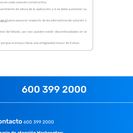
idos en cada solución constructiva.
erimiento de altura de la aplicación, o si se debe aumentar su
can.cl
para asesorar respecto de las alternativas de solución o
al del listado, por eso pueden existir discontinuidades en la
, o porque el ensayo tiene una antigüedad mayor de 5 años.
600 399 2000
ontacto
600 399 2000
rario de atención Workcenter: