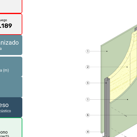
Fuego
.189
anizado
ra
a (m)
eso
ústico
bono
./m2)