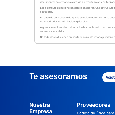
documentos se envían solo previo a la verificación y autorizac
Las configuraciones presentadas consideran una estructura bas
escuadría.
En caso de consultas o de que la solución requerida no se enc
de los criterios de asimilación aplicables.
Algunas soluciones han sido retiradas del listado, por renov
secuencia numérica.
No todas las soluciones presentadas en este listado pueden apa
Te asesoramos
Asist
Nuestra
Proveedores
Empresa
Código de Ética para