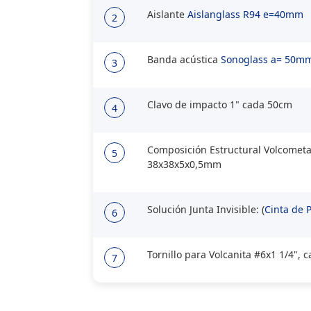
Aislante
Aislanglass R94 e=40mm
2
Banda acústica
Sonoglass a= 50m
3
Clavo de impacto 1" cada 50cm
4
Composición Estructural Volcometal
5
38x38x5x0,5mm
Solución Junta Invisible: (
Cinta de 
6
Tornillo para Volcanita #6x1 1/4", 
7