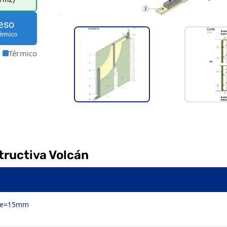
eso
érmico
Térmico
tructiva Volcán
o e=15mm