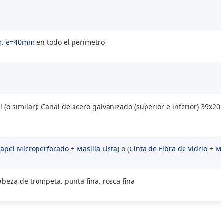
m. e=40mm
en todo el perímetro
 (o similar): Canal de acero galvanizado (superior e inferior) 39
Papel Microperforado
+
Masilla Lista
) o (
Cinta de Fibra de Vidrio
+
M
cabeza de trompeta, punta fina, rosca fina