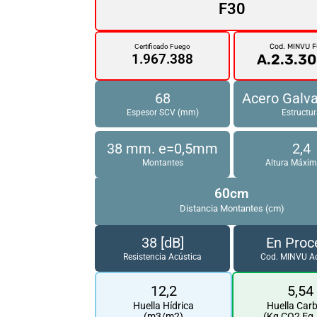
F30
Cod. MINVU 
Certificado Fuego
A.2.3.30
1.967.388
68
Acero Galv
Espesor SCV (mm)
Estructu
38 mm. e=0,5mm
2,4
Montantes
Altura Máxim
60cm
Distancia Montantes (cm)
38 [dB]
En Proc
Resistencia Acústica
Cod. MINVU Ac
12,2
5,54
Huella Hídrica
Huella Car
(m3/m2)
(Kg CO2 Eq