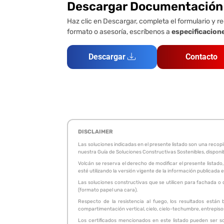
Descargar Documentación
Haz clic en Descargar, completa el formulario y re
formato o asesoría, escríbenos a
especificacion
Descargar
Contacto
DISCLAIMER
Las soluciones indicadas en el presente listado son una reco
nuestra Guía de Soluciones Constructivas Sostenibles, disponi
Volcán se reserva el derecho de modificar el presente listado,
esté utilizando la versión vigente de la información publicad
Las soluciones constructivas que se utilicen para fachada o 
(formato papel una cara).
Respecto de la resistencia al fuego, los resultados están
compartimentación vertical, cielo, cielo-techumbre, entrepisos.
Los certificados mencionados en este listado pueden ser so