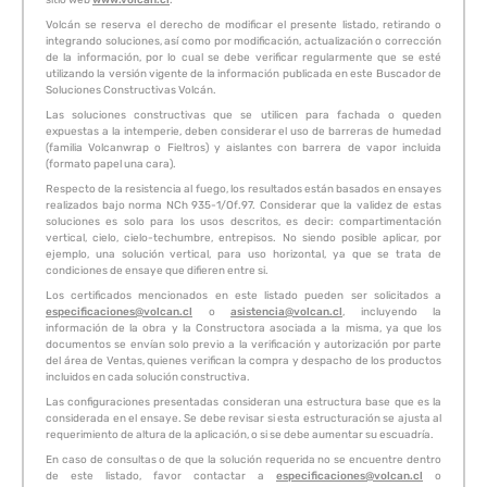
Volcán se reserva el derecho de modificar el presente listado, retirando o
integrando soluciones, así como por modificación, actualización o corrección
de la información, por lo cual se debe verificar regularmente que se esté
utilizando la versión vigente de la información publicada en este Buscador de
Soluciones Constructivas Volcán.
Las soluciones constructivas que se utilicen para fachada o queden
expuestas a la intemperie, deben considerar el uso de barreras de humedad
(familia Volcanwrap o Fieltros) y aislantes con barrera de vapor incluida
(formato papel una cara).
Respecto de la resistencia al fuego, los resultados están basados en ensayes
realizados bajo norma NCh 935-1/Of.97. Considerar que la validez de estas
soluciones es solo para los usos descritos, es decir: compartimentación
vertical, cielo, cielo-techumbre, entrepisos. No siendo posible aplicar, por
ejemplo, una solución vertical, para uso horizontal, ya que se trata de
condiciones de ensaye que difieren entre si.
Los certificados mencionados en este listado pueden ser solicitados a
especificaciones@volcan.cl
o
asistencia@volcan.cl
, incluyendo la
información de la obra y la Constructora asociada a la misma, ya que los
documentos se envían solo previo a la verificación y autorización por parte
del área de Ventas, quienes verifican la compra y despacho de los productos
incluidos en cada solución constructiva.
Las configuraciones presentadas consideran una estructura base que es la
considerada en el ensaye. Se debe revisar si esta estructuración se ajusta al
requerimiento de altura de la aplicación, o si se debe aumentar su escuadría.
En caso de consultas o de que la solución requerida no se encuentre dentro
de este listado, favor contactar a
especificaciones@volcan.cl
o