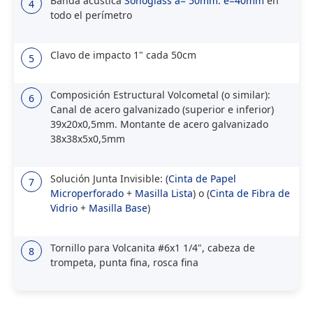
Banda acústica
Sonoglass a= 50mm. e=40mm
en
4
todo el perímetro
Clavo de impacto 1" cada 50cm
5
Composición Estructural Volcometal (o similar):
6
Canal de acero galvanizado (superior e inferior)
39x20x0,5mm. Montante de acero galvanizado
38x38x5x0,5mm
Solución Junta Invisible: (
Cinta de Papel
7
Microperforado
+
Masilla Lista
) o (
Cinta de Fibra de
Vidrio
+
Masilla Base
)
Tornillo para Volcanita #6x1 1/4", cabeza de
8
trompeta, punta fina, rosca fina