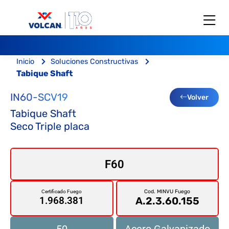
Inicio
Soluciones Constructivas
Tabique Shaft
IN60-SCV19
Volver
Tabique Shaft
Seco Triple placa
F60
Cod. MINVU Fuego
Certificado Fuego
A.2.3.60.155
1.968.381
50
Acero Galvanizado