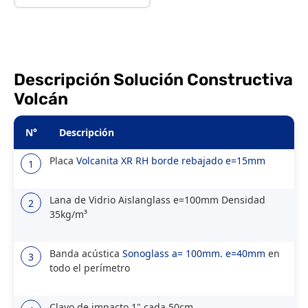
Descripción Solución Constructiva
Volcán
N°
Descripción
Placa
Volcanita XR RH borde rebajado e=15mm
1
Lana de Vidrio Aislanglass e=100mm Densidad
2
35kg/m³
Banda acústica
Sonoglass a= 100mm. e=40mm
en
3
todo el perímetro
Clavo de impacto 1" cada 50cm