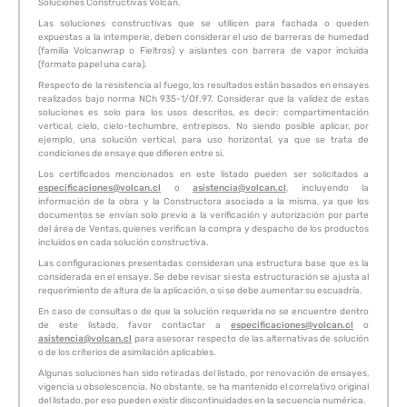
Soluciones Constructivas Volcán.
Las soluciones constructivas que se utilicen para fachada o queden
expuestas a la intemperie, deben considerar el uso de barreras de humedad
(familia Volcanwrap o Fieltros) y aislantes con barrera de vapor incluida
(formato papel una cara).
Respecto de la resistencia al fuego, los resultados están basados en ensayes
realizados bajo norma NCh 935-1/Of.97. Considerar que la validez de estas
soluciones es solo para los usos descritos, es decir: compartimentación
vertical, cielo, cielo-techumbre, entrepisos. No siendo posible aplicar, por
ejemplo, una solución vertical, para uso horizontal, ya que se trata de
condiciones de ensaye que difieren entre si.
Los certificados mencionados en este listado pueden ser solicitados a
especificaciones@volcan.cl
o
asistencia@volcan.cl
, incluyendo la
información de la obra y la Constructora asociada a la misma, ya que los
documentos se envían solo previo a la verificación y autorización por parte
del área de Ventas, quienes verifican la compra y despacho de los productos
incluidos en cada solución constructiva.
Las configuraciones presentadas consideran una estructura base que es la
considerada en el ensaye. Se debe revisar si esta estructuración se ajusta al
requerimiento de altura de la aplicación, o si se debe aumentar su escuadría.
En caso de consultas o de que la solución requerida no se encuentre dentro
de este listado, favor contactar a
especificaciones@volcan.cl
o
asistencia@volcan.cl
para asesorar respecto de las alternativas de solución
o de los criterios de asimilación aplicables.
Algunas soluciones han sido retiradas del listado, por renovación de ensayes,
vigencia u obsolescencia. No obstante, se ha mantenido el correlativo original
del listado, por eso pueden existir discontinuidades en la secuencia numérica.