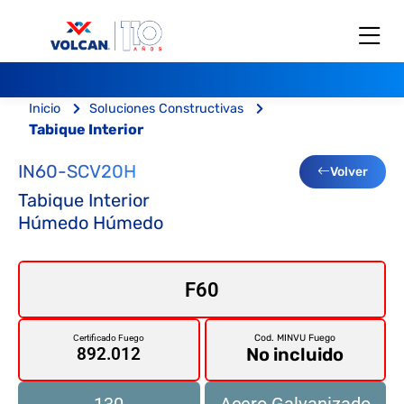
Inicio
Soluciones Constructivas
Tabique Interior
IN60-SCV20H
Volver
Tabique Interior
Húmedo Húmedo
F60
Cod. MINVU Fuego
Certificado Fuego
No incluido
892.012
130
Acero Galvanizado