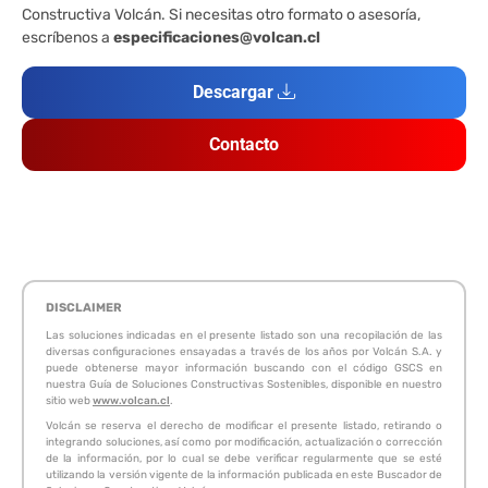
Constructiva Volcán. Si necesitas otro formato o asesoría,
escríbenos a
especificaciones@volcan.cl
Descargar
Contacto
DISCLAIMER
Las soluciones indicadas en el presente listado son una recopilación de las
diversas configuraciones ensayadas a través de los años por Volcán S.A. y
puede obtenerse mayor información buscando con el código GSCS en
nuestra Guía de Soluciones Constructivas Sostenibles, disponible en nuestro
sitio web
www.volcan.cl
.
Volcán se reserva el derecho de modificar el presente listado, retirando o
integrando soluciones, así como por modificación, actualización o corrección
de la información, por lo cual se debe verificar regularmente que se esté
utilizando la versión vigente de la información publicada en este Buscador de