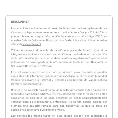
DISCLAIMER
Las soluciones indicadas en el presente listado son una recopilación de las
diversas configuraciones ensayadas a través de los años por Volcán S.A. y
puede obtenerse mayor información buscando con el código GSCS en
nuestra Guía de Soluciones Constructivas Sostenibles, disponible en nuestro
sitio web
www.volcan.cl
.
Volcán se reserva el derecho de modificar el presente listado, retirando o
integrando soluciones, así como por modificación, actualización o corrección
de la información, por lo cual se debe verificar regularmente que se esté
utilizando la versión vigente de la información publicada en este Buscador de
Soluciones Constructivas Volcán.
Las soluciones constructivas que se utilicen para fachada o queden
expuestas a la intemperie, deben considerar el uso de barreras de humedad
(familia Volcanwrap o Fieltros) y aislantes con barrera de vapor incluida
(formato papel una cara).
Respecto de la resistencia al fuego, los resultados están basados en ensayes
realizados bajo norma NCh 935-1/Of.97. Considerar que la validez de estas
soluciones es solo para los usos descritos, es decir: compartimentación
vertical, cielo, cielo-techumbre, entrepisos. No siendo posible aplicar, por
ejemplo, una solución vertical, para uso horizontal, ya que se trata de
condiciones de ensaye que difieren entre si.
Los certificados mencionados en este listado pueden ser solicitados a