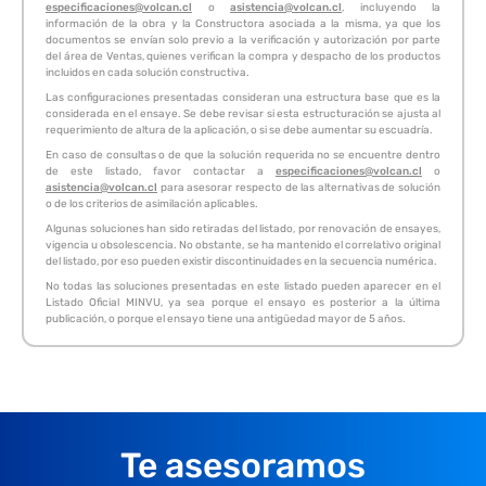
especificaciones@volcan.cl
o
asistencia@volcan.cl
, incluyendo la
información de la obra y la Constructora asociada a la misma, ya que los
documentos se envían solo previo a la verificación y autorización por parte
del área de Ventas, quienes verifican la compra y despacho de los productos
incluidos en cada solución constructiva.
Las configuraciones presentadas consideran una estructura base que es la
considerada en el ensaye. Se debe revisar si esta estructuración se ajusta al
requerimiento de altura de la aplicación, o si se debe aumentar su escuadría.
En caso de consultas o de que la solución requerida no se encuentre dentro
de este listado, favor contactar a
especificaciones@volcan.cl
o
asistencia@volcan.cl
para asesorar respecto de las alternativas de solución
o de los criterios de asimilación aplicables.
Algunas soluciones han sido retiradas del listado, por renovación de ensayes,
vigencia u obsolescencia. No obstante, se ha mantenido el correlativo original
del listado, por eso pueden existir discontinuidades en la secuencia numérica.
No todas las soluciones presentadas en este listado pueden aparecer en el
Listado Oficial MINVU, ya sea porque el ensayo es posterior a la última
publicación, o porque el ensayo tiene una antigüedad mayor de 5 años.
Te asesoramos