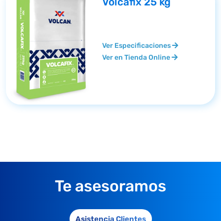
Volcafix 25 kg
Ver Especificaciones
Ver en Tienda Online
Te asesoramos
Asistencia Clientes