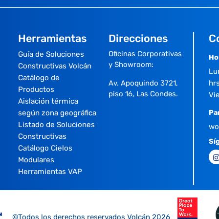
Herramientas
Direcciones
C
Oficinas Corporativas
Guía de Soluciones
Ho
y Showroom:
Constructivas Volcán
Lu
Catálogo de
Av. Apoquindo 3721,
hrs
Productos
piso 16, Las Condes.
Vi
Aislación térmica
según zona geográfica
Pa
Listado de Soluciones
wo
Constructivas
Sí
Catálogo Cielos
Modulares
Herramientas VAP
©Todos los derechos reservados Volcán 2026