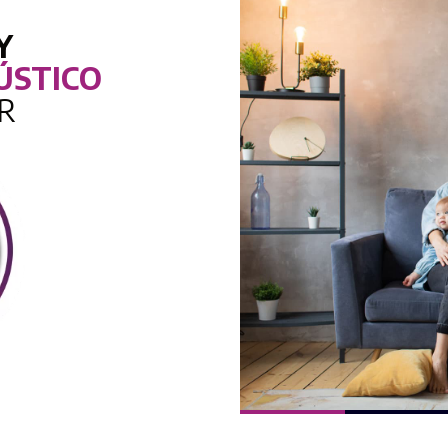
Y
ÚSTICO
R