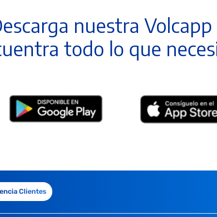
escarga nuestra Volcapp
uentra todo lo que neces
encia Clientes