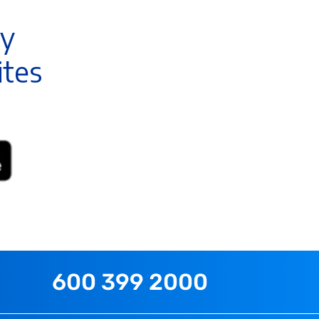
 y
ites
600 399 2000