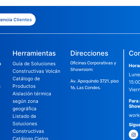
tencia Clientes
Herramientas
Direcciones
Con
Oficinas Corporativas y
a
Guía de Soluciones
Hora
Showroom:
Constructivas Volcán
Lune
Catálogo de
Av. Apoquindo 3721, piso
15:00
s
Productos
16, Las Condes.
Viern
Aislación térmica
según zona
Para 
Show
geográfica
work
Listado de
Soluciones
Sígu
Constructivas
Catálogo Cielos