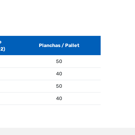
o
Planchas / Pallet
2)
50
40
50
40