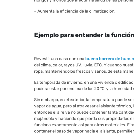
hongos y mohos que afectan la salud de las persona
– Aumenta la eficiencia de la climatización.
Ejemplo para entender la funció
Revestir una casa con una
buena barrera de hume
del clima, calor, rayos UV, lluvia, ETC. Y cuando nues
ropa, manteniéndolos frescos y sanos, de esta man
Es temporada de invierno, en una vivienda o edifica
pudiera estar por encima de los 20 °C, y la humedad
Sin embargo, en el exterior, la temperatura puede ser 
vapor de agua, pero al atravesar el aislante térmico,
entonces el aire ya no puede contener tanta cantidad
mojándolo y haciendo que pierda sus propiedades en 
funciona exactamente así para otros materiales. Fin
contener el paso de vapor hacia el aislante, permit