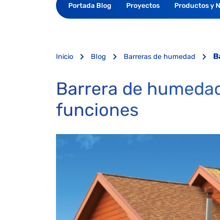
Portada Blog
Proyectos
Productos y 
B
Inicio
Blog
Barreras de humedad
Barrera de humedad 
funciones