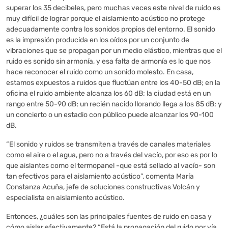
superar los 35 decibeles, pero muchas veces este nivel de ruido es
muy difícil de lograr porque el aislamiento acústico no protege
adecuadamente contra los sonidos propios del entorno. El sonido
es la impresión producida en los oídos por un conjunto de
vibraciones que se propagan por un medio elástico, mientras que el
ruido es sonido sin armonía, y esa falta de armonía es lo que nos
hace reconocer el ruido como un sonido molesto. En casa,
estamos expuestos a ruidos que fluctúan entre los 40-50 dB; en la
oficina el ruido ambiente alcanza los 60 dB; la ciudad está en un
rango entre 50-90 dB; un recién nacido llorando llega a los 85 dB; y
un concierto o un estadio con público puede alcanzar los 90-100
dB.
“El sonido y ruidos se transmiten a través de canales materiales
como el aire o el agua, pero no a través del vacío, por eso es por lo
que aislantes como el termopanel -que está sellado al vacío- son
tan efectivos para el aislamiento acústico”, comenta María
Constanza Acuña, jefe de soluciones constructivas Volcán y
especialista en aislamiento acústico.
Entonces, ¿cuáles son las principales fuentes de ruido en casa y
cómo aislar efectivamente? “Está la propagación del ruido por vía