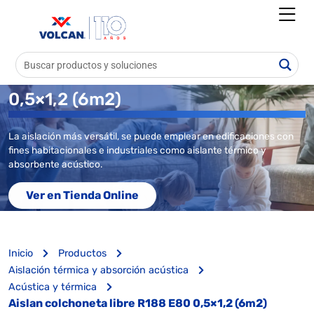
Aislan colchoneta libre R188 E80
0,5×1,2 (6m2)
La aislación más versátil, se puede emplear en edificaciones con
fines habitacionales e industriales como aislante térmico y
absorbente acústico.
Ver en Tienda Online
Inicio
Productos
Aislación térmica y absorción acústica
Acústica y térmica
Aislan colchoneta libre R188 E80 0,5×1,2 (6m2)