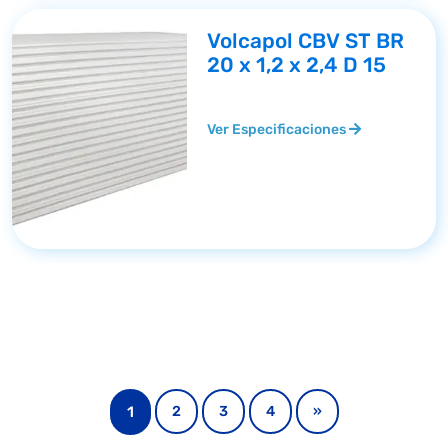
Volcapol CBV ST BR
20 x 1,2 x 2,4 D 15
Ver Especificaciones
1
2
3
4
»