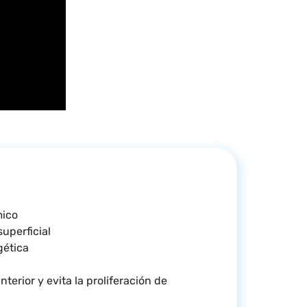
mico
uperficial
gética
interior y evita la proliferación de