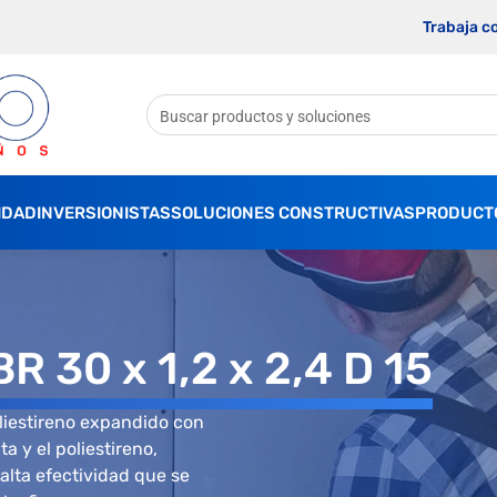
Trabaja c
IDAD
INVERSIONISTAS
SOLUCIONES CONSTRUCTIVAS
PRODUCT
R 30 x 1,2 x 2,4 D 15
liestireno expandido con
a y el poliestireno,
alta efectividad que se