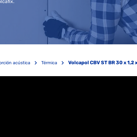
lcafix.
Volcapol CBV ST BR 30 x 1,2 x
orción acústica
Térmica