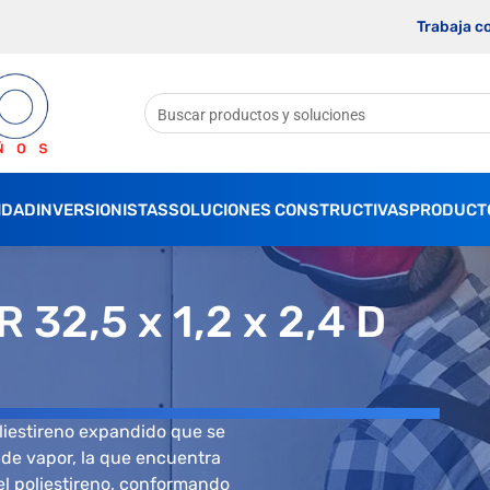
Trabaja c
IDAD
INVERSIONISTAS
SOLUCIONES CONSTRUCTIVAS
PRODUCT
 32,5 x 1,2 x 2,4 D
liestireno expandido que se
 de vapor, la que encuentra
el poliestireno, conformando