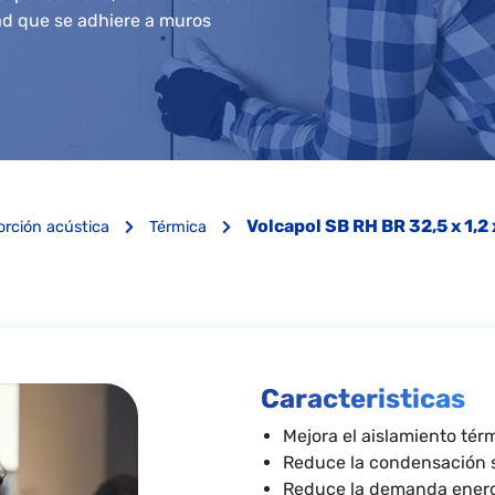
dad que se adhiere a muros
Volcapol SB RH BR 32,5 x 1,2 
orción acústica
Térmica
Caracteristicas
Mejora el aislamiento tér
Reduce la condensación s
Reduce la demanda ener