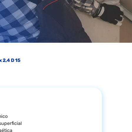
x 2,4 D 15
mico
uperficial
gética