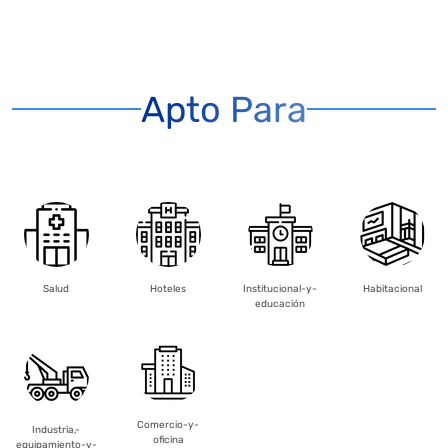
Apto Para
Salud
Hoteles
Institucional-y-
Habitacional
educación
Comercio-y-
Industria,-
oficina
equipamiento-y-