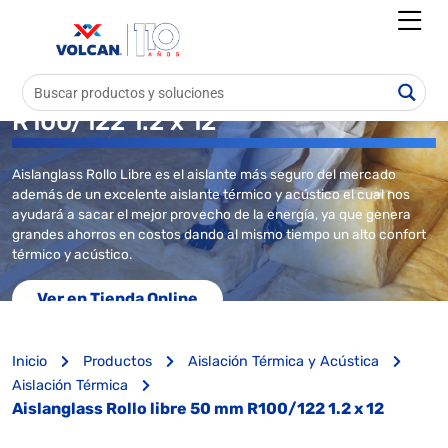
Aislanglass Rollo libre 50 mm
R100/122 1.2 x 12
Aislanglass Rollo Libre es el aislante más seguro del mercado
además de un excelente aislante térmico y acústico el cual nos
ayudará a sacar el mejor provecho de la energía, ya que genera
grandes ahorros en costos dando al mismo tiempo un alto confort
térmico y acústico.
Ver en Tienda Online
Inicio
Productos
Aislación Térmica y Acústica
Aislación Térmica
Aislanglass Rollo libre 50 mm R100/122 1.2 x 12