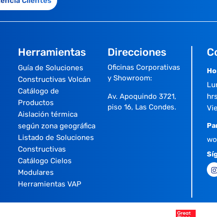
tencia Clientes
Herramientas
Direcciones
C
Oficinas Corporativas
Guía de Soluciones
Ho
y Showroom:
Constructivas Volcán
Lu
Catálogo de
Av. Apoquindo 3721,
hrs
Productos
piso 16, Las Condes.
Vi
Aislación térmica
según zona geográfica
Pa
Listado de Soluciones
wo
Constructivas
Sí
Catálogo Cielos
Modulares
Herramientas VAP