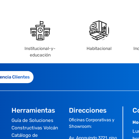
Institucional-y-
Habitacional
In
educación
encia Clientes
Herramientas
Direcciones
C
Oficinas Corporativas y
Guía de Soluciones
Ho
Showroom:
Constructivas Volcán
Lu
Catálogo de
Av. Apoquindo 3721, piso
hrs