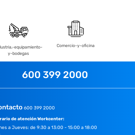
Comercio-y-oficina
dustria,-equipamiento-
y-bodegas
600 399 2000
ontacto
600 399 2000
rario de atención Workcenter:
nes a Jueves: de 9:30 a 13:00 - 15:00 a 18:00
.