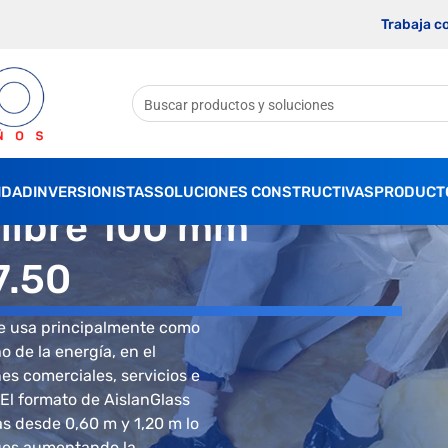
Trabaja c
IDAD
INVERSIONISTAS
SOLUCIONES CONSTRUCTIVAS
PRODUCT
 libre 100 mm
7.50
se usa principalmente como
 de la energía, en el
es comerciales, servicios e
 El formato de AislanGlass
s desde 0,60 m y 1,20 m lo
ques aumentando la