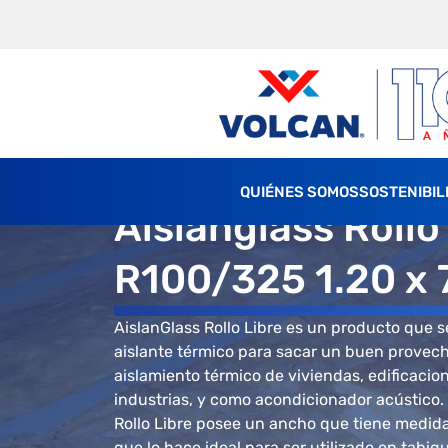
QUIÉNES SOMOS
SOSTENIBIL
Aislanglass Rollo
R100/325 1.20 x 
AislanGlass Rollo Libre es un producto que 
aislante térmico para sacar un buen provecho
aislamiento térmico de viviendas, edificacion
industrias, y como acondicionador acústico.
Rollo Libre posee un ancho que tiene medida
que lo hace ideal para ser utilizado en tabi