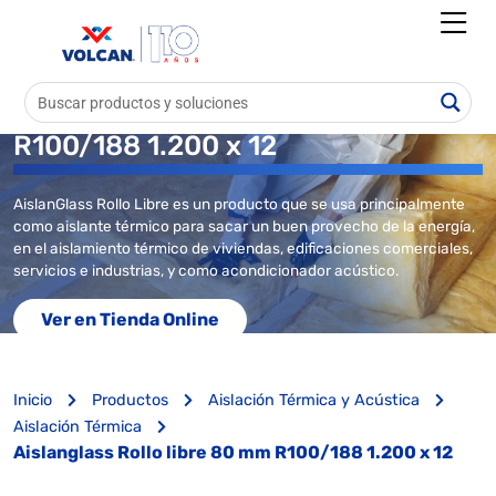
Aislanglass Rollo libre 80 mm
R100/188 1.200 x 12
AislanGlass Rollo Libre es un producto que se usa principalmente
como aislante térmico para sacar un buen provecho de la energía,
en el aislamiento térmico de viviendas, edificaciones comerciales,
servicios e industrias, y como acondicionador acústico.
Ver en Tienda Online
Inicio
Productos
Aislación Térmica y Acústica
Aislación Térmica
Aislanglass Rollo libre 80 mm R100/188 1.200 x 12