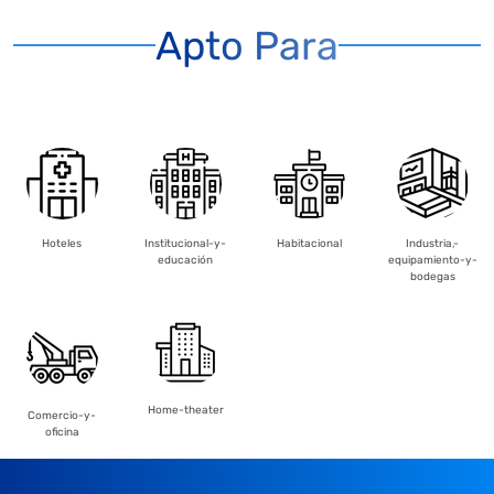
Apto Para
Hoteles
Institucional-y-
Habitacional
Industria,-
educación
equipamiento-y-
bodegas
Home-theater
Comercio-y-
oficina