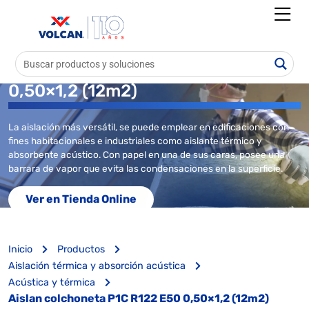
Aislan colchoneta P1C R122 E50
0,50×1,2 (12m2)
La aislación más versátil, se puede emplear en edificaciones con
fines habitacionales e industriales como aislante térmico y
absorbente acústico. Con papel en una de sus caras, posee una
barrara de vapor que evita las condensaciones en la superficie.
Ver en Tienda Online
Inicio
Productos
Aislación térmica y absorción acústica
Acústica y térmica
Aislan colchoneta P1C R122 E50 0,50×1,2 (12m2)