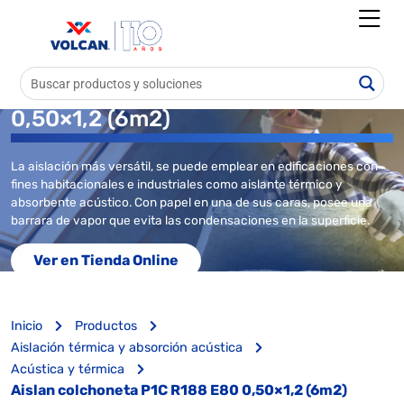
Aislan colchoneta P1C R188 E80
0,50×1,2 (6m2)
La aislación más versátil, se puede emplear en edificaciones con
fines habitacionales e industriales como aislante térmico y
absorbente acústico. Con papel en una de sus caras, posee una
barrara de vapor que evita las condensaciones en la superficie.
Ver en Tienda Online
Inicio
Productos
Aislación térmica y absorción acústica
Acústica y térmica
Aislan colchoneta P1C R188 E80 0,50×1,2 (6m2)