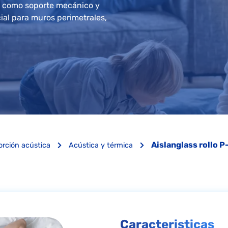
a como soporte mecánico y
ial para muros perimetrales,
Aislanglass rollo P
orción acústica
Acústica y térmica
Caracteristicas